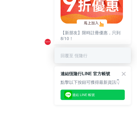
【新朋友】限時註冊優惠，只到
8/10！
回覆至 恆隆行
連結恆隆行LINE 官方帳號
點擊以下按鈕可獲得最新資訊👇
連結 LINE 帳號