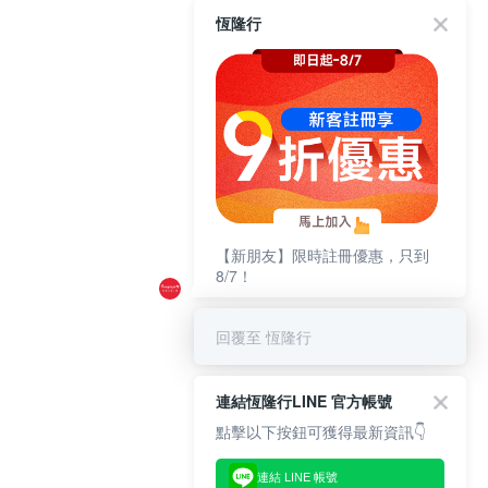
恆隆行
【新朋友】限時註冊優惠，只到
8/7！
回覆至 恆隆行
連結恆隆行LINE 官方帳號
點擊以下按鈕可獲得最新資訊👇
連結 LINE 帳號