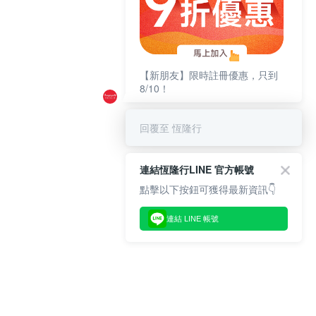
【新朋友】限時註冊優惠，只到
8/10！
回覆至 恆隆行
連結恆隆行LINE 官方帳號
點擊以下按鈕可獲得最新資訊👇
連結 LINE 帳號