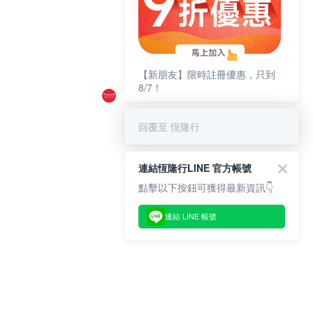
【新朋友】限時註冊優惠，只到
8/7！
回覆至 恆隆行
連結恆隆行LINE 官方帳號
點擊以下按鈕可獲得最新資訊👇
連結 LINE 帳號