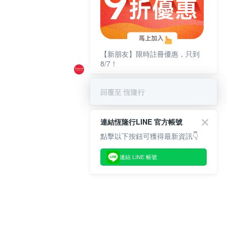
【新朋友】限時註冊優惠，只到
8/7！
回覆至 恆隆行
連結恆隆行LINE 官方帳號
點擊以下按鈕可獲得最新資訊👇
連結 LINE 帳號