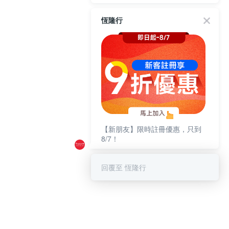
恆隆行
【新朋友】限時註冊優惠，只到
8/7！
回覆至 恆隆行