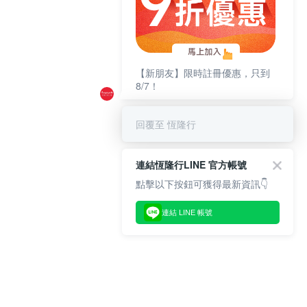
【新朋友】限時註冊優惠，只到
8/7！
回覆至 恆隆行
連結恆隆行LINE 官方帳號
點擊以下按鈕可獲得最新資訊👇
連結 LINE 帳號