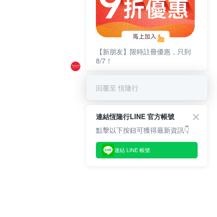
【新朋友】限時註冊優惠，只到
8/7！
回覆至 恆隆行
連結恆隆行LINE 官方帳號
點擊以下按鈕可獲得最新資訊👇
連結 LINE 帳號