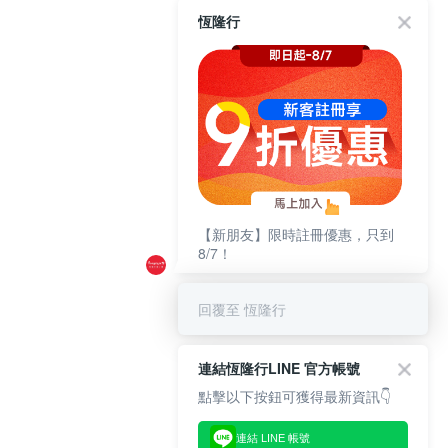
恆隆行
【新朋友】限時註冊優惠，只到
8/7！
回覆至 恆隆行
連結恆隆行LINE 官方帳號
點擊以下按鈕可獲得最新資訊👇
連結 LINE 帳號