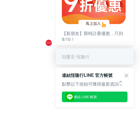
【新朋友】限時註冊優惠，只到
8/10！
回覆至 恆隆行
連結恆隆行LINE 官方帳號
點擊以下按鈕可獲得最新資訊👇
連結 LINE 帳號