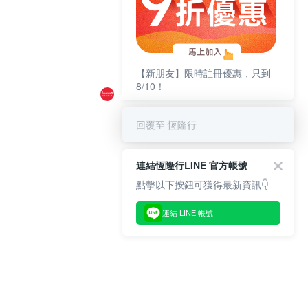
【新朋友】限時註冊優惠，只到
8/10！
回覆至 恆隆行
連結恆隆行LINE 官方帳號
點擊以下按鈕可獲得最新資訊👇
連結 LINE 帳號