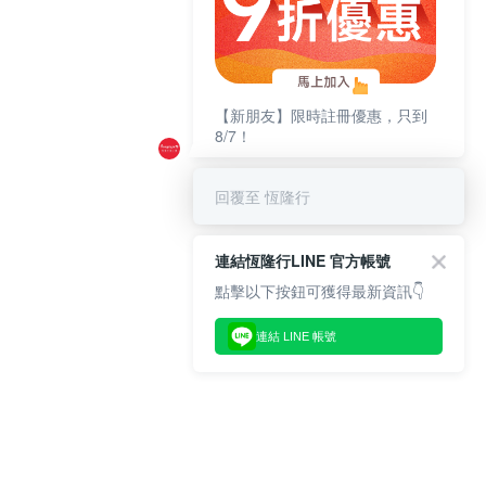
【新朋友】限時註冊優惠，只到
8/7！
回覆至 恆隆行
連結恆隆行LINE 官方帳號
點擊以下按鈕可獲得最新資訊👇
連結 LINE 帳號