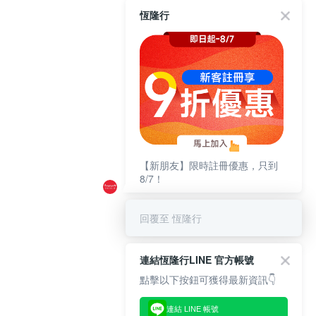
恆隆行
【新朋友】限時註冊優惠，只到
8/7！
回覆至 恆隆行
連結恆隆行LINE 官方帳號
點擊以下按鈕可獲得最新資訊👇
連結 LINE 帳號