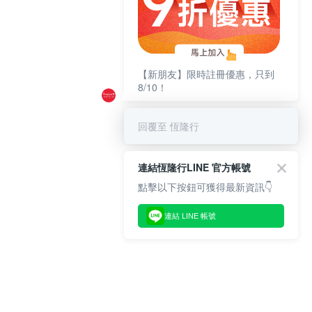
【新朋友】限時註冊優惠，只到
8/10！
回覆至 恆隆行
連結恆隆行LINE 官方帳號
點擊以下按鈕可獲得最新資訊👇
連結 LINE 帳號