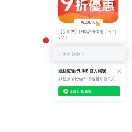
【新朋友】限時註冊優惠，只到
8/7！
回覆至 恆隆行
連結恆隆行LINE 官方帳號
點擊以下按鈕可獲得最新資訊👇
連結 LINE 帳號