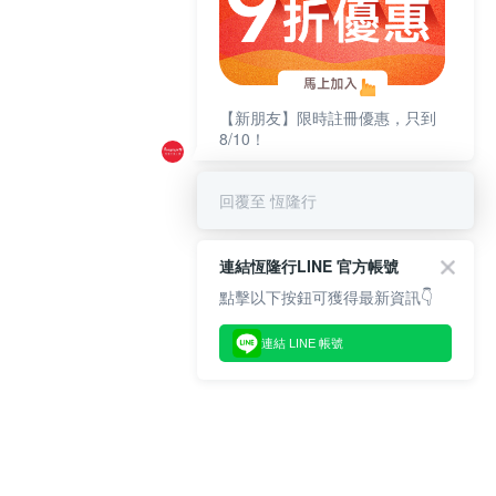
【新朋友】限時註冊優惠，只到
8/10！
回覆至 恆隆行
連結恆隆行LINE 官方帳號
點擊以下按鈕可獲得最新資訊👇
連結 LINE 帳號