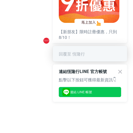
【新朋友】限時註冊優惠，只到
8/10！
回覆至 恆隆行
連結恆隆行LINE 官方帳號
點擊以下按鈕可獲得最新資訊👇
連結 LINE 帳號