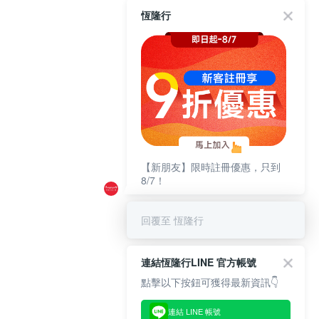
恆隆行
【新朋友】限時註冊優惠，只到
8/7！
回覆至 恆隆行
連結恆隆行LINE 官方帳號
點擊以下按鈕可獲得最新資訊👇
連結 LINE 帳號