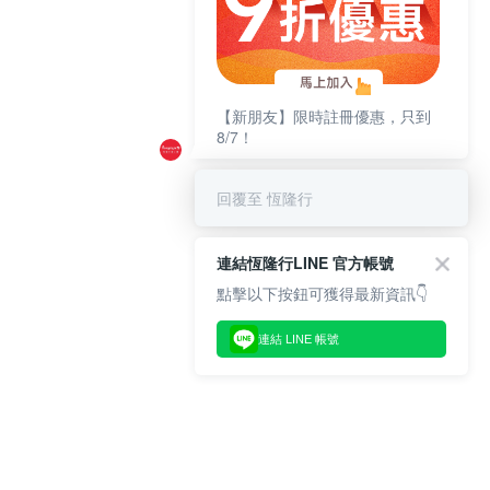
【新朋友】限時註冊優惠，只到
8/7！
回覆至 恆隆行
連結恆隆行LINE 官方帳號
點擊以下按鈕可獲得最新資訊👇
連結 LINE 帳號