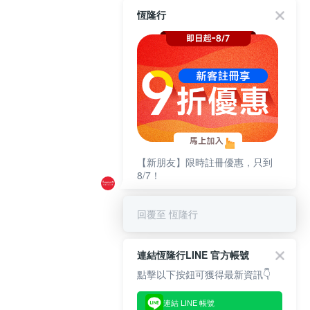
恆隆行
【新朋友】限時註冊優惠，只到
8/7！
回覆至 恆隆行
連結恆隆行LINE 官方帳號
點擊以下按鈕可獲得最新資訊👇
連結 LINE 帳號