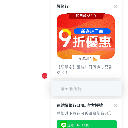
恆隆行
【新朋友】限時註冊優惠，只到
8/10！
回覆至 恆隆行
連結恆隆行LINE 官方帳號
點擊以下按鈕可獲得最新資訊👇
連結 LINE 帳號