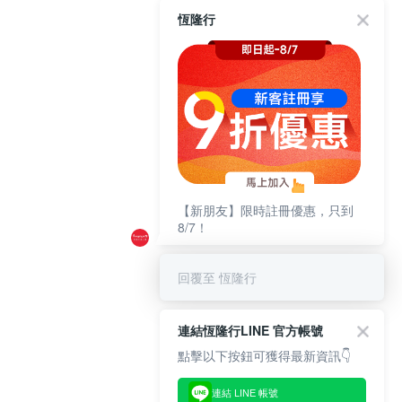
恆隆行
【新朋友】限時註冊優惠，只到
8/7！
回覆至 恆隆行
連結恆隆行LINE 官方帳號
點擊以下按鈕可獲得最新資訊👇
連結 LINE 帳號