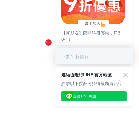
【新朋友】限時註冊優惠，只到
8/7！
回覆至 恆隆行
連結恆隆行LINE 官方帳號
點擊以下按鈕可獲得最新資訊👇
連結 LINE 帳號