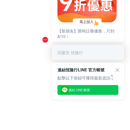
【新朋友】限時註冊優惠，只到
8/10！
回覆至 恆隆行
連結恆隆行LINE 官方帳號
點擊以下按鈕可獲得最新資訊👇
連結 LINE 帳號