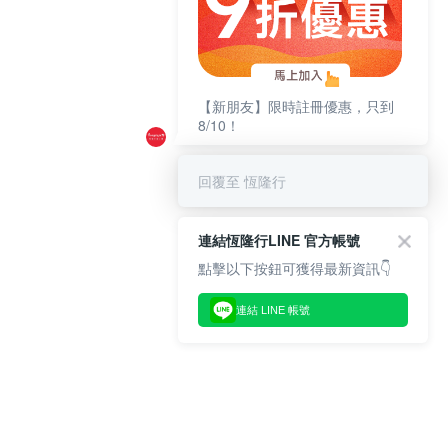
【新朋友】限時註冊優惠，只到
8/10！
回覆至 恆隆行
連結恆隆行LINE 官方帳號
點擊以下按鈕可獲得最新資訊👇
連結 LINE 帳號