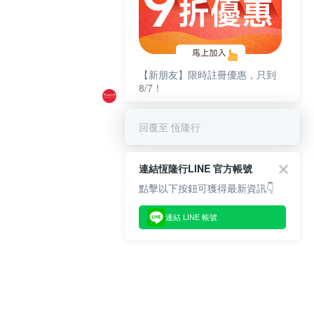
【新朋友】限時註冊優惠，只到
8/7！
回覆至 恆隆行
連結恆隆行LINE 官方帳號
點擊以下按鈕可獲得最新資訊👇
連結 LINE 帳號