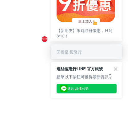
【新朋友】限時註冊優惠，只到
8/10！
回覆至 恆隆行
連結恆隆行LINE 官方帳號
點擊以下按鈕可獲得最新資訊👇
連結 LINE 帳號