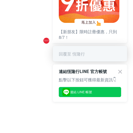
【新朋友】限時註冊優惠，只到
8/7！
回覆至 恆隆行
連結恆隆行LINE 官方帳號
點擊以下按鈕可獲得最新資訊👇
連結 LINE 帳號