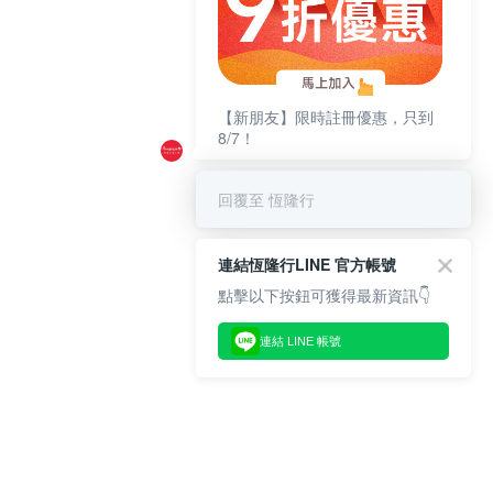
【新朋友】限時註冊優惠，只到
8/7！
回覆至 恆隆行
連結恆隆行LINE 官方帳號
點擊以下按鈕可獲得最新資訊👇
連結 LINE 帳號