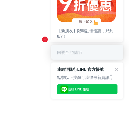
【新朋友】限時註冊優惠，只到
8/7！
回覆至 恆隆行
連結恆隆行LINE 官方帳號
點擊以下按鈕可獲得最新資訊👇
連結 LINE 帳號