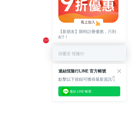
【新朋友】限時註冊優惠，只到
8/7！
回覆至 恆隆行
連結恆隆行LINE 官方帳號
點擊以下按鈕可獲得最新資訊👇
連結 LINE 帳號