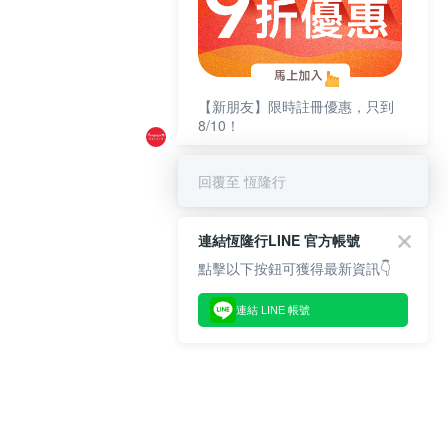
【新朋友】限時註冊優惠，只到
8/10！
回覆至 恆隆行
連結恆隆行LINE 官方帳號
點擊以下按鈕可獲得最新資訊👇
連結 LINE 帳號