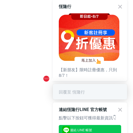
恆隆行
【新朋友】限時註冊優惠，只到
8/7！
回覆至 恆隆行
連結恆隆行LINE 官方帳號
點擊以下按鈕可獲得最新資訊👇
連結 LINE 帳號