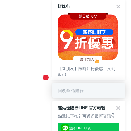
恆隆行
【新朋友】限時註冊優惠，只到
8/7！
回覆至 恆隆行
連結恆隆行LINE 官方帳號
點擊以下按鈕可獲得最新資訊👇
連結 LINE 帳號