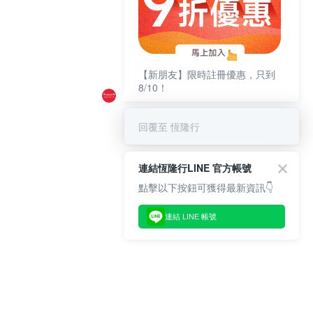
【新朋友】限時註冊優惠，只到
8/10！
回覆至 恆隆行
連結恆隆行LINE 官方帳號
點擊以下按鈕可獲得最新資訊👇
連結 LINE 帳號