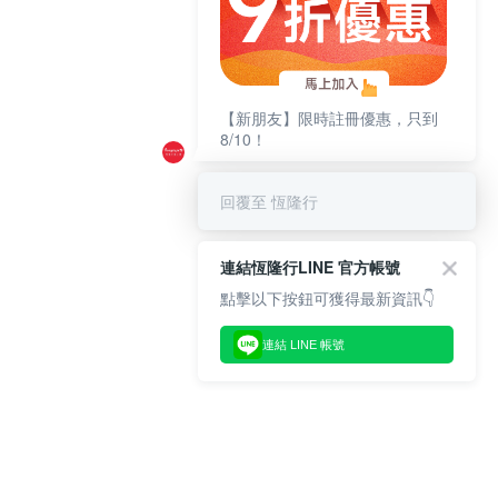
【新朋友】限時註冊優惠，只到
8/10！
回覆至 恆隆行
連結恆隆行LINE 官方帳號
點擊以下按鈕可獲得最新資訊👇
連結 LINE 帳號