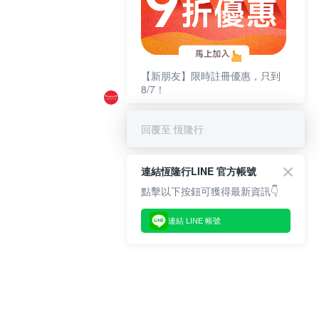
【新朋友】限時註冊優惠，只到
8/7！
回覆至 恆隆行
連結恆隆行LINE 官方帳號
點擊以下按鈕可獲得最新資訊👇
連結 LINE 帳號