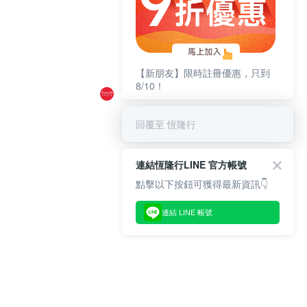
【新朋友】限時註冊優惠，只到
8/10！
回覆至 恆隆行
連結恆隆行LINE 官方帳號
點擊以下按鈕可獲得最新資訊👇
連結 LINE 帳號