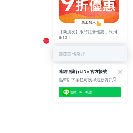
【新朋友】限時註冊優惠，只到
8/10！
回覆至 恆隆行
連結恆隆行LINE 官方帳號
點擊以下按鈕可獲得最新資訊👇
連結 LINE 帳號