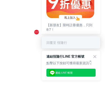
【新朋友】限時註冊優惠，只到
8/7！
回覆至 恆隆行
連結恆隆行LINE 官方帳號
點擊以下按鈕可獲得最新資訊👇
連結 LINE 帳號