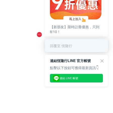
【新朋友】限時註冊優惠，只到
8/10！
回覆至 恆隆行
連結恆隆行LINE 官方帳號
點擊以下按鈕可獲得最新資訊👇
連結 LINE 帳號