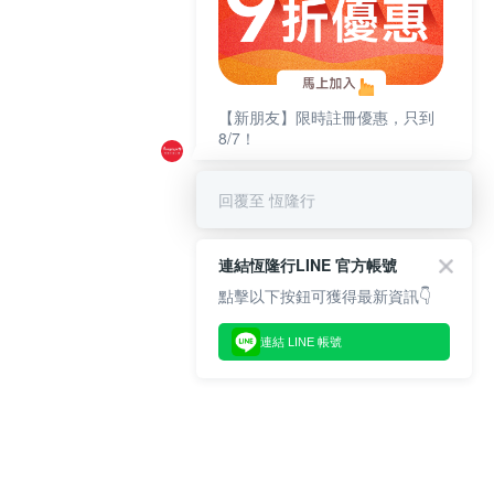
【新朋友】限時註冊優惠，只到
8/7！
回覆至 恆隆行
連結恆隆行LINE 官方帳號
點擊以下按鈕可獲得最新資訊👇
連結 LINE 帳號