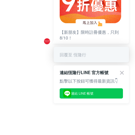
【新朋友】限時註冊優惠，只到
8/10！
回覆至 恆隆行
連結恆隆行LINE 官方帳號
點擊以下按鈕可獲得最新資訊👇
連結 LINE 帳號