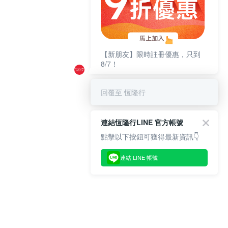
【新朋友】限時註冊優惠，只到
8/7！
回覆至 恆隆行
連結恆隆行LINE 官方帳號
點擊以下按鈕可獲得最新資訊👇
連結 LINE 帳號