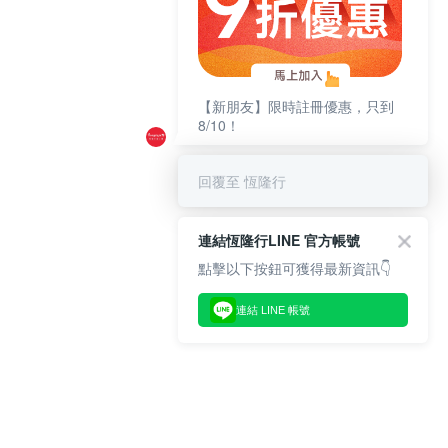
【新朋友】限時註冊優惠，只到
8/10！
回覆至 恆隆行
連結恆隆行LINE 官方帳號
點擊以下按鈕可獲得最新資訊👇
連結 LINE 帳號