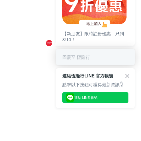
【新朋友】限時註冊優惠，只到
8/10！
回覆至 恆隆行
連結恆隆行LINE 官方帳號
點擊以下按鈕可獲得最新資訊👇
連結 LINE 帳號