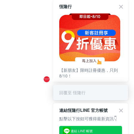
恆隆行
【新朋友】限時註冊優惠，只到
8/10！
回覆至 恆隆行
連結恆隆行LINE 官方帳號
點擊以下按鈕可獲得最新資訊👇
連結 LINE 帳號