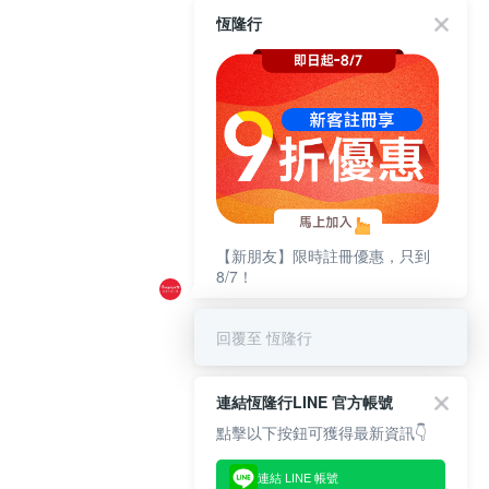
恆隆行
【新朋友】限時註冊優惠，只到
8/7！
回覆至 恆隆行
連結恆隆行LINE 官方帳號
點擊以下按鈕可獲得最新資訊👇
連結 LINE 帳號