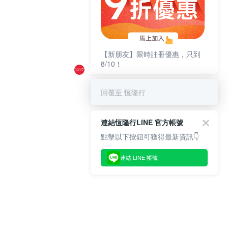
【新朋友】限時註冊優惠，只到
8/10！
回覆至 恆隆行
連結恆隆行LINE 官方帳號
點擊以下按鈕可獲得最新資訊👇
連結 LINE 帳號