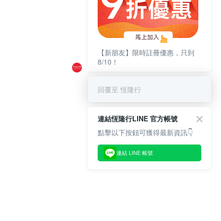
【新朋友】限時註冊優惠，只到
8/10！
回覆至 恆隆行
連結恆隆行LINE 官方帳號
點擊以下按鈕可獲得最新資訊👇
連結 LINE 帳號